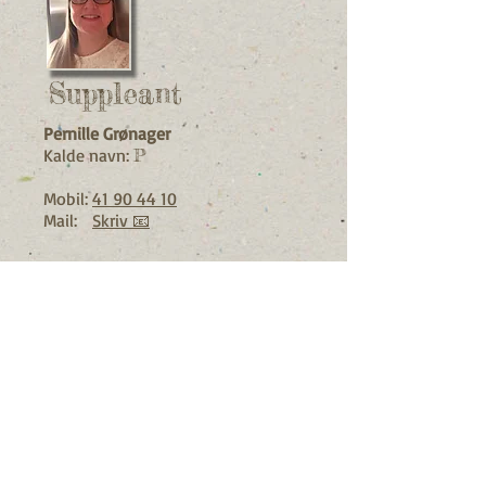
Suppleant
Pernille Grønager
Kalde navn:
P
Mobil:
41 90 44 10
Mail:
Skriv 📧