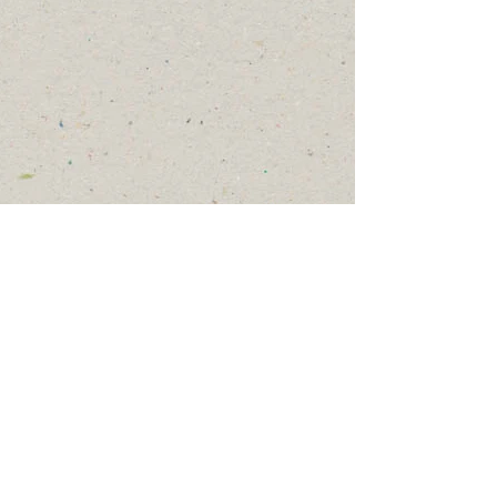
Polterabend på Himmelev Skole - Festsal👰‍♀️