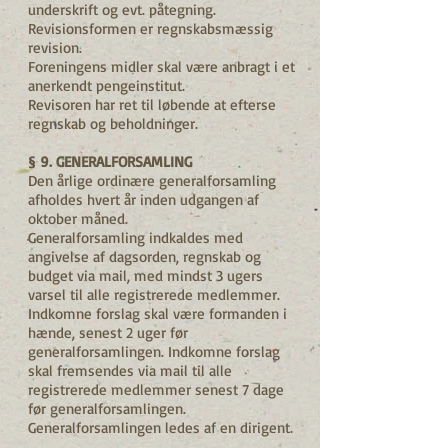
underskrift og evt. påtegning.
Revisionsformen er regnskabsmæssig
revision.
Foreningens midler skal være anbragt i et
anerkendt pengeinstitut.
Revisoren har ret til løbende at efterse
regnskab og beholdninger.
§ 9. GENERALFORSAMLING
Den årlige ordinære generalforsamling
afholdes hvert år inden udgangen af
oktober måned.
Generalforsamling indkaldes med
angivelse af dagsorden, regnskab og
budget via mail, med mindst 3 ugers
varsel til alle registrerede medlemmer.
Indkomne forslag skal være formanden i
hænde, senest 2 uger før
generalforsamlingen. Indkomne forslag
skal fremsendes via mail til alle
registrerede medlemmer senest 7 dage
før generalforsamlingen.
Generalforsamlingen ledes af en dirigent.