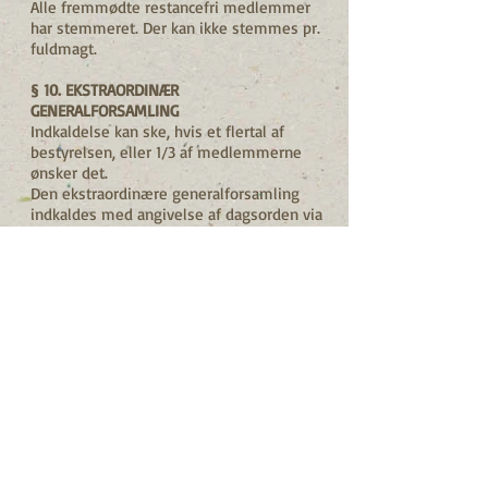
Alle fremmødte restancefri medlemmer
har stemmeret. Der kan ikke stemmes pr.
fuldmagt.
§ 10. EKSTRAORDINÆR
GENERALFORSAMLING
Indkaldelse kan ske, hvis et flertal af
bestyrelsen, eller 1/3 af medlemmerne
ønsker det.
Den ekstraordinære generalforsamling
indkaldes med angivelse af dagsorden via
mail, med mindst 3 ugers varsel til alle
registrerede medlemmer.
Dagsorden for den ekstraordinære
generalforsamling skal indeholde:
1. Valg af dirigent og referent
2. Valg af stemmetællere
3. Motiv for indkaldelsen
Afstemninger afgøres ved almindelig
t
stemmeflertal. Dog undtaget
vedtægtsændringer og opløsning af
foreningen (Se §12 og §13).