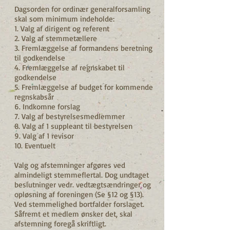
Dagsorden for ordinær generalforsamling
skal som minimum indeholde:
1. Valg af dirigent og referent
2. Valg af stemmetællere
3. Fremlæggelse af formandens beretning
til godkendelse
4. Fremlæggelse af regnskabet til
godkendelse
5. Fremlæggelse af budget for kommende
regnskabsår
6. Indkomne forslag
7. Valg af bestyrelsesmedlemmer
8. Valg af 1 suppleant til bestyrelsen
9. Valg af 1 revisor
10. Eventuelt
Valg og afstemninger afgøres ved
almindeligt stemmeflertal. Dog undtaget
beslutninger vedr. vedtægtsændringer og
opløsning af foreningen (Se §12 og §13).
Ved stemmelighed bortfalder forslaget.
Såfremt et medlem ønsker det, skal
afstemning foregå skriftligt.