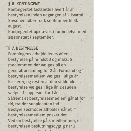
§ 6. KONTINGENT
Kontingentet fastsættes hvert år af
bestyrelsen inden udgangen af 1. kvartal.
Sæsonen løber fra 1. september til 31.
august.
Kontingentet opkræves i forbindelse med
sæsonstart i september.
§ 7. BESTYRELSE
Foreningens arbejde ledes af en
bestyrelse på mindst 3 og maks. 5
medlemmer, der vælges på en
generalforsamling for 2 år. Formand og 1
bestyrelsesmedlem vælges i ulige år.
Kasserer, og resten af den siddende
bestyrelse vælges i lige år. Desuden
vælges 1 suppleant for 1 år.
Såfremt et bestyrelsesmedlem går af før
tid, træder suppleanten ind.
Bestyrelsesmøder afholdes når et
bestyrelsesmedlem ønsker det.
Ved en bestyrelse på 3 medlemmer, er
bestyrelsen beslutningsdygtig når 2