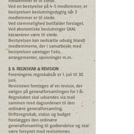
medlemmer er til stede.
Ved en bestyrelse på 4-5 medlemmer, er
bestyrelsen beslutningsdygtig når 3
medlemmer er til stede.
Ved stemmelighed bortfalder forslaget.
Ved økonomiske beslutninger SKAL
kassereren være til stede.
Bestyrelsen kan nedsætte udvalg blandt
medlemmerne, der i samarbejde med
bestyrelsen varetager f.eks.
arrangementer, opvisninger m.m.
§ 8. REGNSKAB & REVISION
Foreningens regnskabsår er 1. juli til 30.
juni.
Revisionen foretages af en revisor, der
vælges på generalforsamlingen for 1 år.
Regnskabet skal udsendes via mail
sammen med dagsordenen til den
ordinære generalforsamling.
Driftsregnskab, status og budget
forelægges den ordinære
generalforsamling til godkendelse og skal
være forsynet med revisorernes