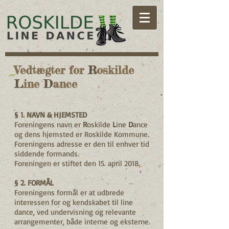
Vedtægter for
R
oskilde
L
ine
D
ance
§ 1. NAVN & HJEMSTED
Foreningens navn er
R
oskilde
L
ine
D
ance
og dens hjemsted er Roskilde Kommune.
Foreningens adresse er den til enhver tid
siddende formands.
Foreningen er stiftet den 15. april 2018.
§ 2. FORMÅL
Foreningens formål er at udbrede
interessen for og kendskabet til line
dance, ved undervisning og relevante
arrangementer, både interne og eksterne.