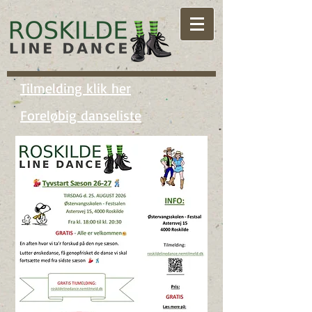
Tilmelding klik her
Foreløbig danseliste